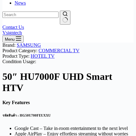
News
No
Contact Us
results
Vsigntech
Menu
Brand:
SAMSUNG
Product Category:
COMMERCIAL TV
Product Type:
HOTEL TV
Condition Usage:
50″ HU7000F UHD Smart
HTV
Key Features
รหัสสินค้า : HG50U700FEUXXU
Google Cast – Take in-room entertainment to the next level
Apple AirPlay – Enjoy effortless streaming without worries