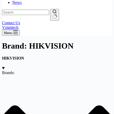
News
No
Contact Us
results
Vsigntech
Menu
Brand: HIKVISION
HIKVISION
Brands: