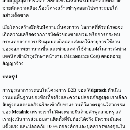
สำคัญสูงสุด การเลือกใช้ขาแขวนเหล็กพรีเมียมของ Metalnic
ช่วยตัดความเสี่ยงเรื่องโครงสร้างชำรุดออกไปจากระบบได้
อย่างเด็ดขาด
เมื่อโครงสร้างยึดจับมีความมั่นคงถาวร โอกาสที่ตัวหน้าจอจะ
เกิดความเครียดจากการบิดตัวของขาแขวน หรือการกระทบ
กระแทกจากการปรับมุมมองก็ลดลง ส่งผลให้อายุการใช้งาน
ของจอภาพยาวนานขึ้น และช่วยลดค่าใช้จ่ายแฝงในการส่งช่าง
เทคนิคเข้าบำรุงรักษาหน้างาน (Maintenance Cost) ตลอดอายุ
สัญญาจ้าง
บทสรุป
การบูรณาการระบบในโครงการ B2B ของ
Vsigntech
ดำเนิน
งานบนพื้นฐานของข้อเท็จจริงและความปลอดภัยสูงสุด เราเลือก
จับคู่จอแสดงผลอัจฉริยะเข้ากับขาแขวนทีวีมาตรฐานวิศวกรรม
ของ
Metalnic
เพราะเราไม่คิดจะขายฝันด้วยคำพูดสวยหรู แต่
เรามุ่งเน้นการส่งมอบงานติดตั้งที่จับต้องได้จริง มีความมั่นคง
แข็งแรง และปลอดภัย 100% ต่อองค์กรและบุคลากรของคุณใน