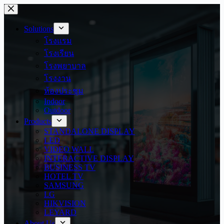
Skip
to
content
Solutions
โรงแรม
โรงเรียน
โรงพยาบาล
โรงงาน
ห้องประชุม
Indoor
Outdoor
Products
STANDALONE DISPLAY
LED
VIDEO WALL
INTERACTIVE DISPLAY
BUSINESS TV
HOTEL TV
SAMSUNG
LG
HIKVISION
LEYARD
About Us