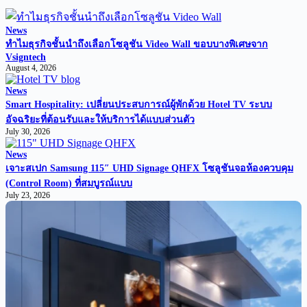
News
ทำไมธุรกิจชั้นนำถึงเลือกโซลูชัน Video Wall ขอบบางพิเศษจาก
Vsigntech
August 4, 2026
News
Smart Hospitality: เปลี่ยนประสบการณ์ผู้พักด้วย Hotel TV ระบบ
อัจฉริยะที่ต้อนรับและให้บริการได้แบบส่วนตัว
July 30, 2026
News
เจาะสเปก Samsung 115″ UHD Signage QHFX โซลูชันจอห้องควบคุม
(Control Room) ที่สมบูรณ์แบบ
July 23, 2026