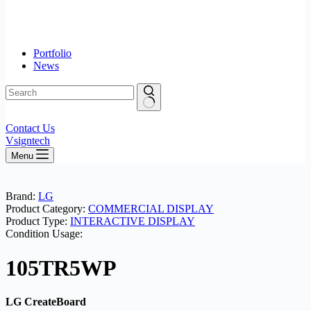
Portfolio
News
No
Contact Us
results
Vsigntech
Menu
Brand:
LG
Product Category:
COMMERCIAL DISPLAY
Product Type:
INTERACTIVE DISPLAY
Condition Usage:
105TR5WP
LG CreateBoard