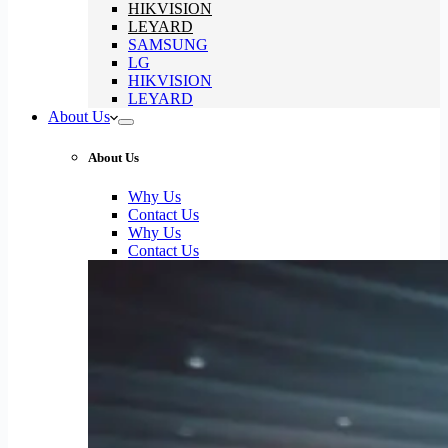
HIKVISION
LEYARD
SAMSUNG
LG
HIKVISION
LEYARD
About Us
About Us
Why Us
Contact Us
Why Us
Contact Us