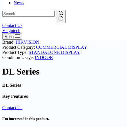
News
No
Contact Us
results
Vsigntech
Menu
Brand:
HIKVISION
Product Category:
COMMERCIAL DISPLAY
Product Type:
STANDALONE DISPLAY
Condition Usage:
INDOOR
DL Series
DL Series
Key Features
Contact Us
I'm interested in this product.