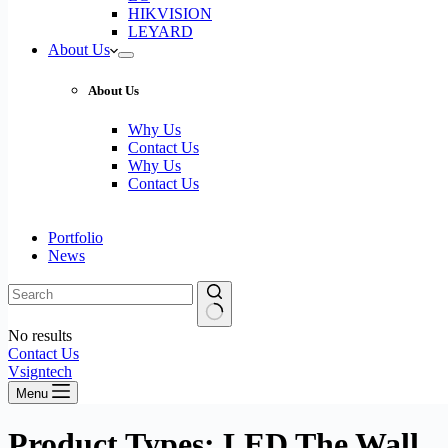
HIKVISION
LEYARD
About Us
About Us
Why Us
Contact Us
Why Us
Contact Us
Portfolio
News
No results
Contact Us
Vsigntech
Menu
Product Types: LED The Wall