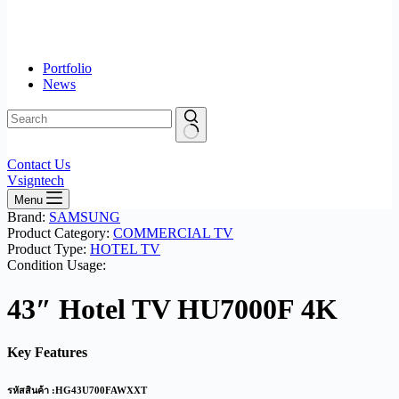
Portfolio
News
No
Contact Us
results
Vsigntech
Menu
Brand:
SAMSUNG
Product Category:
COMMERCIAL TV
Product Type:
HOTEL TV
Condition Usage:
43″ Hotel TV HU7000F 4K
Key Features
รหัสสินค้า :HG43U700FAWXXT