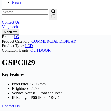
News
No
Contact Us
results
Vsigntech
Menu
Brand:
LG
Product Category:
COMMERCIAL DISPLAY
Product Type:
LED
Condition Usage:
OUTDOOR
GSPC029
Key Features
Pixel Pitch : 2.98 mm
Brightness : 5,500 nit
Service Access : Front and Rear
IP Rating : IP66 (Front / Rear)
Contact Us